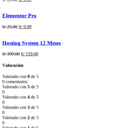
precio
precio
original
actual
era:
es:
Elementor Pro
S/ 25.00.
S/ 9.99.
El
El
S/
25.00
S/
9.99
precio
precio
original
actual
era:
es:
Hosting System 12 Meses
S/ 25.00.
S/ 9.99.
El
El
S/
399.00
S/
159.00
precio
precio
original
actual
Valoración
era:
es:
S/ 399.00.
S/ 159.00.
Valorado con
0
de 5
0 comentarios
Valorado con
5
de 5
0
Valorado con
4
de 5
0
Valorado con
3
de 5
0
Valorado con
2
de 5
0
Valorado con
1
de 5