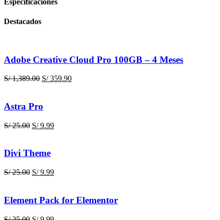
Especificaciones
Destacados
Adobe Creative Cloud Pro 100GB – 4 Meses
El
El
S/
1,389.00
S/
359.90
precio
precio
original
actual
era:
es:
Astra Pro
S/ 1,389.00.
S/ 359.90.
El
El
S/
25.00
S/
9.99
precio
precio
original
actual
era:
es:
Divi Theme
S/ 25.00.
S/ 9.99.
El
El
S/
25.00
S/
9.99
precio
precio
original
actual
era:
es:
Element Pack for Elementor
S/ 25.00.
S/ 9.99.
El
El
S/
25.00
S/
9.99