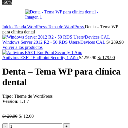
-60%
Inicio
Tienda
WordPress
Tema de WordPress
Denta – Tema WP
para clínica dental
Windows Server 2012 R2 - 50 RDS Users/Devices CAL
S/
289.90
Volver a los productos
El
El
Antivirus ESET EndPoint Security 1 Año
S/
259.90
S/
179.90
precio
precio
original
actual
Denta – Tema WP para clínica
era:
es:
S/ 259.90.
S/ 179.
dental
Tipo:
Theme de WordPress
Versión:
1.1.7
El
El
S/
29.90
S/
12.00
precio
precio
Denta
original
actual