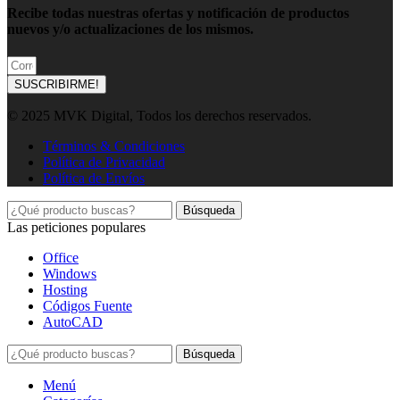
Recibe todas nuestras ofertas y notificación de productos
nuevos y/o actualizaciones de los mismos.
SUSCRIBIRME!
© 2025 MVK Digital, Todos los derechos reservados.
Términos & Condiciones
Política de Privacidad
Política de Envíos
Búsqueda
Las peticiones populares
Office
Windows
Hosting
Códigos Fuente
AutoCAD
Búsqueda
Menú