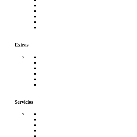
AutoDESK
Canva
Envato
Antivirus ESET
Antivirus McAfee
Antivirus Kaspersky
Extras
WordPress
Temas de WordPress
Plugins de WordPress
TemplateKits de WordPress
Código Fuente de Sistemas Web
Facturación Electrónica
Servicios
Hosting
Dominios
Diseño Web
Desarrollo de Sistemas
Reseller de Licencias