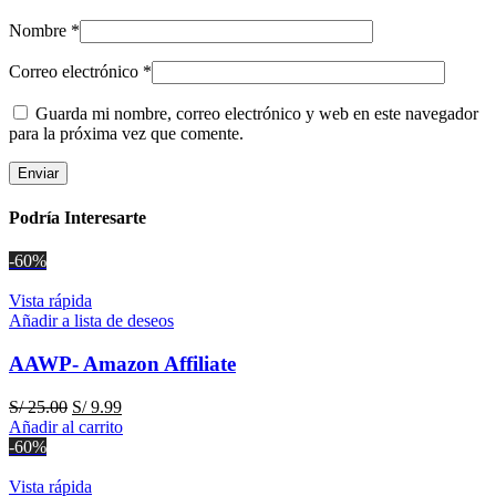
Nombre
*
Correo electrónico
*
Guarda mi nombre, correo electrónico y web en este navegador
para la próxima vez que comente.
Podría Interesarte
-60%
Vista rápida
Añadir a lista de deseos
AAWP- Amazon Affiliate
El
El
S/
25.00
S/
9.99
precio
precio
Añadir al carrito
original
actual
-60%
era:
es:
S/ 25.00.
S/ 9.99.
Vista rápida