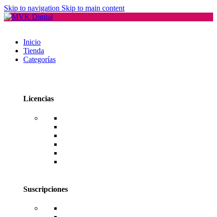
Skip to navigation
Skip to main content
Inicio
Tienda
Categorías
Licencias
Office
Windows
Windows Server
SQL Server
RDS CAL Users o Devices
Editores de PDF
Suscripciones
Adobe