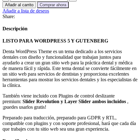
-
era:
es:
Añadir al carrito
Comprar ahora
Tema
S/ 29.90.
S/ 12.00.
Añadir a lista de deseos
WP
Share:
para
clínica
Descripción
dental
cantidad
LISTO PARA WORDPRESS 5 Y GUTENBERG
Denta WordPress Theme es un tema dedicado a los servicios
dentales con diseño y funcionalidad que trabajan juntos para
ayudarlo a crear un gran sitio web para la práctica dental y médica
de manera fácil y rápida. Este tema dental se convierte fácilmente en
un sitio web para servicios de dentistas y proporciona excelentes
herramientas para mostrar los servicios dentales y los especialistas de
la clínica.
También viene incluido con Plugins de control deslizante
premium:
Slider Revolution y Layer Slider ambos incluidos
,
¡puedes usarlos gratis!
Preparado para traducción, preparado para GDPR y RTL,
compatible con plugins y con soporte profesional, hará que cada día
que trabajes con tu sitio web sea una gran experiencia.