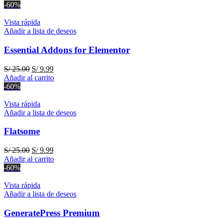
original
actual
-60%
era:
es:
S/ 25.00.
S/ 9.99.
Vista rápida
Añadir a lista de deseos
Essential Addons for Elementor
El
El
S/
25.00
S/
9.99
precio
precio
Añadir al carrito
original
actual
-60%
era:
es:
S/ 25.00.
S/ 9.99.
Vista rápida
Añadir a lista de deseos
Flatsome
El
El
S/
25.00
S/
9.99
precio
precio
Añadir al carrito
original
actual
-60%
era:
es:
S/ 25.00.
S/ 9.99.
Vista rápida
Añadir a lista de deseos
GeneratePress Premium