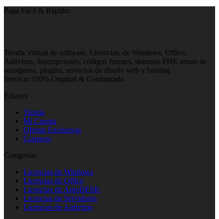
original
actual
Paga Fácil & Rapido:
era:
es:
S/ 25.00.
S/ 9.99.
Tienda Virtual de software, Licencias, de Windows, Office,
Antivirus, Suscripciones, códigos fuentes, sistemas PHP, temas de
wordpress, plugins, servicios de diseño web y hosting.
Servicio 100% Original & Garantizado.
Enlaces
Tienda
Mi Cuenta
Ofertas Exclusivas
Contacto
Categorías
Licencias de Windows
Licencias de Office
Licencias de AutoDESK
Licencias de Servidores
Licencias de Antivirus