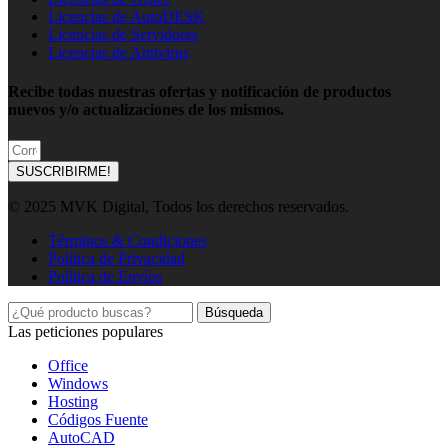
Licencias de AutoDESK
Licencias de Servidores
Licencias de Antivirus
Recibe todas nuestras ofertas y notificación de productos
nuevos y/o actualizaciones de los mismos.
SUSCRIBIRME!
© 2025 MVK Digital, Todos los derechos reservados.
Términos & Condiciones
Política de Privacidad
Política de Envíos
Búsqueda
Las peticiones populares
Office
Windows
Hosting
Códigos Fuente
AutoCAD