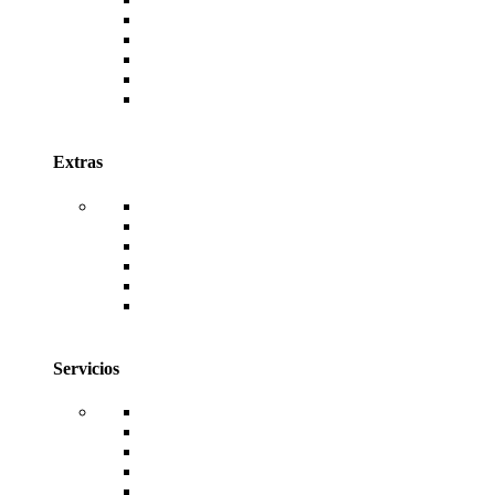
AutoDESK
Canva
Envato
Antivirus ESET
Antivirus McAfee
Antivirus Kaspersky
Extras
WordPress
Temas de WordPress
Plugins de WordPress
TemplateKits de WordPress
Código Fuente de Sistemas Web
Facturación Electrónica
Servicios
Hosting
Dominios
Diseño Web
Desarrollo de Sistemas
Reseller de Licencias