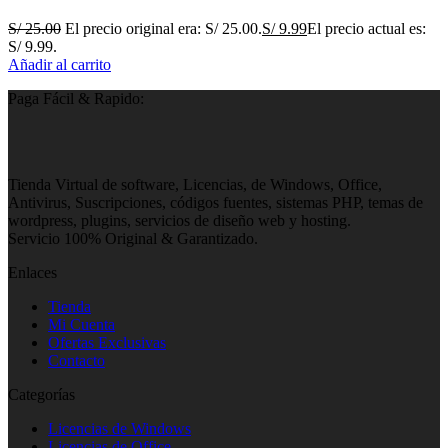
S/
25.00
El precio original era: S/ 25.00.
S/
9.99
El precio actual es:
S/ 9.99.
Añadir al carrito
Paga Fácil & Rapido:
Tienda Virtual de software, Licencias, de Windows, Office,
Antivirus, Suscripciones, códigos fuentes, sistemas PHP, temas de
wordpress, plugins, servicios de diseño web y hosting.
Servicio 100% Original & Garantizado.
Enlaces
Tienda
Mi Cuenta
Ofertas Exclusivas
Contacto
Categorías
Licencias de Windows
Licencias de Office