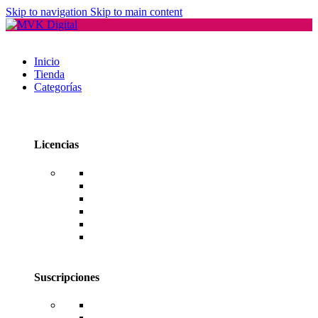
Skip to navigation
Skip to main content
Inicio
Tienda
Categorías
Licencias
Office
Windows
Windows Server
SQL Server
RDS CAL Users o Devices
Editores de PDF
Suscripciones
Adobe