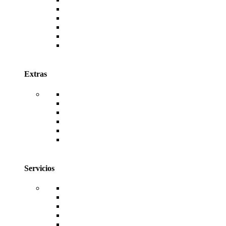
AutoDESK
Canva
Envato
Antivirus ESET
Antivirus McAfee
Antivirus Kaspersky
Extras
WordPress
Temas de WordPress
Plugins de WordPress
TemplateKits de WordPress
Código Fuente de Sistemas Web
Facturación Electrónica
Servicios
Hosting
Dominios
Diseño Web
Desarrollo de Sistemas
Reseller de Licencias