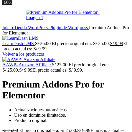
-60%
Inicio
Tienda
WordPress
Plugin de Wordpress
Premium Addons Pro
for Elementor
LearnDash LMS
S/
25.00
El precio original era: S/ 25.00.
S/
9.99
El
precio actual es: S/ 9.99.
Volver a los productos
AAWP- Amazon Affiliate
S/
25.00
El precio original era:
S/ 25.00.
S/
9.99
El precio actual es: S/ 9.99.
Premium Addons Pro for
Elementor
Actualizaciones automáticas.
Uso en dominios ilimitados.
Producto original.
S/
25.00
El precio original era: S/ 25.00.
S/
9.99
El precio actual es: