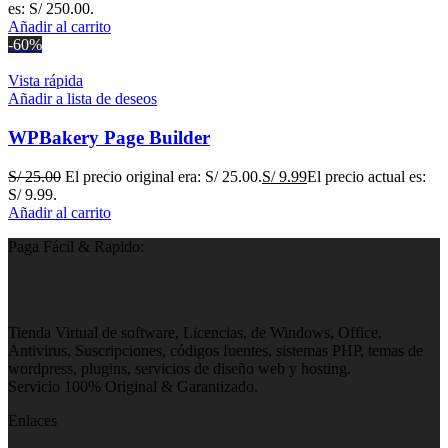
es: S/ 250.00.
Añadir al carrito
-60%
Vista rápida
Añadir a lista de deseos
WPBakery Page Builder
S/
25.00
El precio original era: S/ 25.00.
S/
9.99
El precio actual es:
S/ 9.99.
Añadir al carrito
Paga Fácil & Rapido:
Tienda Virtual de software, Licencias, de Windows, Office,
Antivirus, Suscripciones, códigos fuentes, sistemas PHP, temas de
wordpress, plugins, servicios de diseño web y hosting.
Servicio 100% Original & Garantizado.
Enlaces