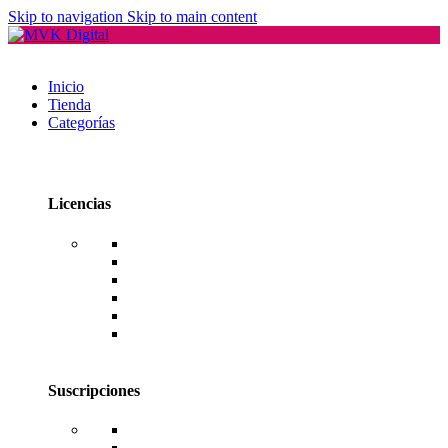
Skip to navigation
Skip to main content
Inicio
Tienda
Categorías
Licencias
Office
Windows
Windows Server
SQL Server
RDS CAL Users o Devices
Editores de PDF
Suscripciones
Adobe