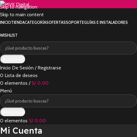
Skip to navigation
Skip to main content
INICIO
TIENDA
CATEGORÍAS
OFERTAS
SOPORTE
GUÍAS E INSTALADORES
WISHLIST
Búsqueda
Inicio De Sesión / Registrarse
0
Lista de deseos
0
elementos
/
S/
0.00
Menú
Búsqueda
0
elementos
S/
0.00
Mi Cuenta