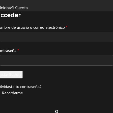
Inicio
Mi Cuenta
cceder
mbre de usuario o correo electrónico
*
ontraseña
*
niciar Sesión
lvidaste tu contraseña?
Recordarme
O