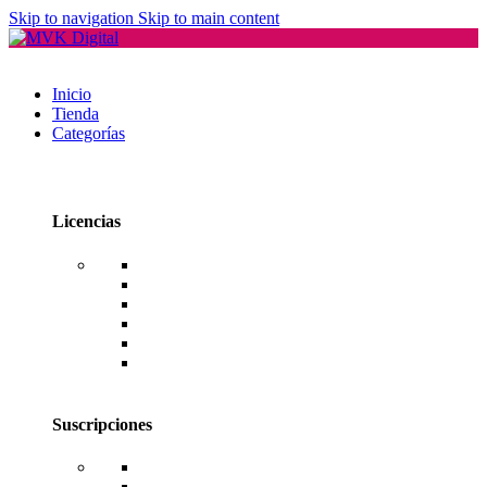
Skip to navigation
Skip to main content
Inicio
Tienda
Categorías
Licencias
Office
Windows
Windows Server
SQL Server
RDS CAL Users o Devices
Editores de PDF
Suscripciones
Adobe