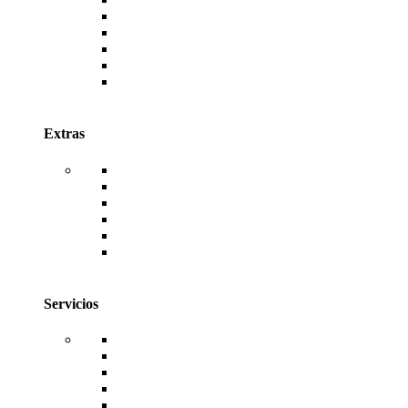
AutoDESK
Canva
Envato
Antivirus ESET
Antivirus McAfee
Antivirus Kaspersky
Extras
WordPress
Temas de WordPress
Plugins de WordPress
TemplateKits de WordPress
Código Fuente de Sistemas Web
Facturación Electrónica
Servicios
Hosting
Dominios
Diseño Web
Desarrollo de Sistemas
Reseller de Licencias