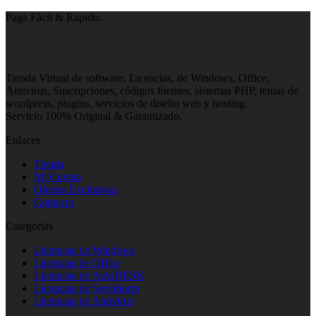
Paga Fácil & Rapido:
Tienda Virtual de software, Licencias, de Windows, Office,
Antivirus, Suscripciones, códigos fuentes, sistemas PHP, temas de
wordpress, plugins, servicios de diseño web y hosting.
Servicio 100% Original & Garantizado.
Enlaces
Tienda
Mi Cuenta
Ofertas Exclusivas
Contacto
Categorías
Licencias de Windows
Licencias de Office
Licencias de AutoDESK
Licencias de Servidores
Licencias de Antivirus