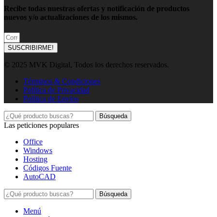
Recibe todas nuestras ofertas y notificación de productos
nuevos y/o actualizaciones de los mismos.
SUSCRIBIRME!
© 2025 MVK Digital, Todos los derechos reservados.
Términos & Condiciones
Política de Privacidad
Política de Envíos
Búsqueda
Las peticiones populares
Office
Windows
Hosting
Códigos Fuente
AutoCAD
Búsqueda
Menú