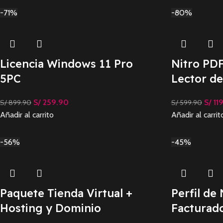
-71%
-80%
Licencia Windows 11 Pro
Nitro PDF
5PC
Lector d
S/
259.90
S/
11
S/
899.90
S/
599.90
Añadir al carrito
Añadir al carrit
-56%
-45%
Paquete Tienda Virtual +
Perfil de
Hosting y Dominio
Facturado