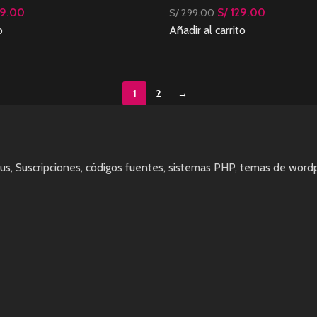
9.00
S/
129.00
S/
299.00
o
Añadir al carrito
1
2
→
rus, Suscripciones, códigos fuentes, sistemas PHP, temas de wordpr