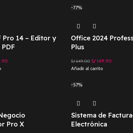
-77%
 Pro 14 – Editor y
Office 2024 Profess
e PDF
Plus
9.90
S/
149.90
S/
649.00
o
Añadir al carrito
-57%
 Negocio
Sistema de Factura
r Pro X
Electrónica