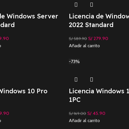
 de Windows Server
Licencia de Windo
ndard
2022 Standard
9.90
S/
279.90
S/
589.90
o
Añadir al carrito
-73%
 Windows 10 Pro
Licencia Windows 
1PC
9.90
S/
45.90
S/
169.00
o
Añadir al carrito