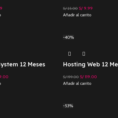
9
S/
9.99
S/
25.00
o
Añadir al carrito
-40%
System 12 Meses
Hosting Web 12 Me
9.00
S/
119.00
S/
199.00
o
Añadir al carrito
-53%