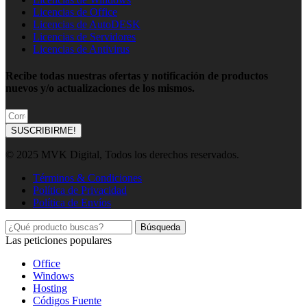
Licencias de Office
Licencias de AutoDESK
Licencias de Servidores
Licencias de Antivirus
Recibe todas nuestras ofertas y notificación de productos
nuevos y/o actualizaciones de los mismos.
SUSCRIBIRME!
© 2025 MVK Digital, Todos los derechos reservados.
Términos & Condiciones
Política de Privacidad
Política de Envíos
Búsqueda
Las peticiones populares
Office
Windows
Hosting
Códigos Fuente