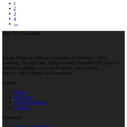
1
2
3
4
→
Paga Fácil & Rapido:
Tienda Virtual de software, Licencias, de Windows, Office,
Antivirus, Suscripciones, códigos fuentes, sistemas PHP, temas de
wordpress, plugins, servicios de diseño web y hosting.
Servicio 100% Original & Garantizado.
Enlaces
Tienda
Mi Cuenta
Ofertas Exclusivas
Contacto
Categorías
Licencias de Windows