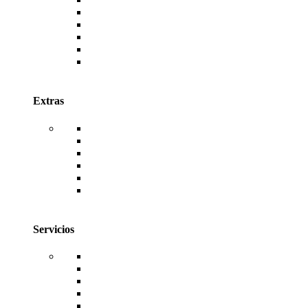
AutoDESK
Canva
Envato
Antivirus ESET
Antivirus McAfee
Antivirus Kaspersky
Extras
WordPress
Temas de WordPress
Plugins de WordPress
TemplateKits de WordPress
Código Fuente de Sistemas Web
Facturación Electrónica
Servicios
Hosting
Dominios
Diseño Web
Desarrollo de Sistemas
Reseller de Licencias