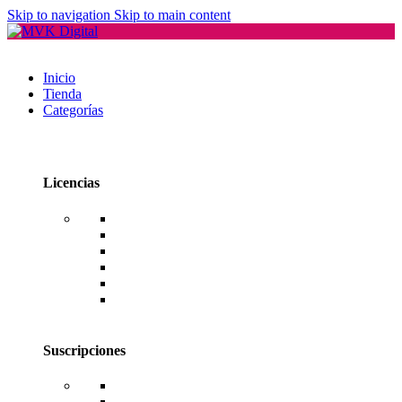
Skip to navigation
Skip to main content
Inicio
Tienda
Categorías
Licencias
Office
Windows
Windows Server
SQL Server
RDS CAL Users o Devices
Editores de PDF
Suscripciones
Adobe