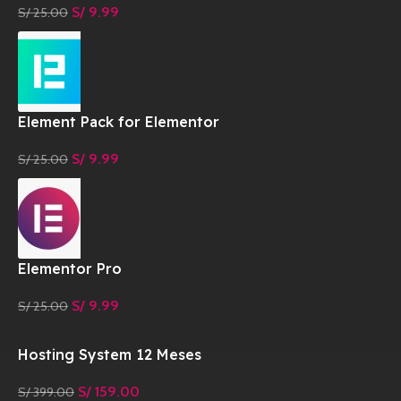
S/
9.99
S/
25.00
Element Pack for Elementor
S/
9.99
S/
25.00
Elementor Pro
S/
9.99
S/
25.00
Hosting System 12 Meses
S/
159.00
S/
399.00