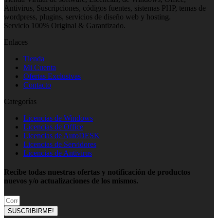
Antivirus, Suscripciones, códigos fuentes, sistemas PHP, temas de
wordpress, plugins, servicios de diseño web y hosting.
Servicio 100% Original & Garantizado.
Enlaces
Tienda
Mi Cuenta
Ofertas Exclusivas
Contacto
Categorías
Licencias de Windows
Licencias de Office
Licencias de AutoDESK
Licencias de Servidores
Licencias de Antivirus
Recibe todas nuestras ofertas y notificación de productos
nuevos y/o actualizaciones de los mismos.
SUSCRIBIRME!