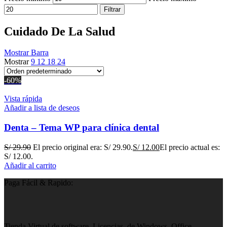
Filtrar
Cuidado De La Salud
Mostrar Barra
Mostrar
9
12
18
24
-60%
Vista rápida
Añadir a lista de deseos
Denta – Tema WP para clínica dental
S/
29.90
El precio original era: S/ 29.90.
S/
12.00
El precio actual es:
S/ 12.00.
Añadir al carrito
Paga Fácil & Rapido:
Tienda Virtual de software, Licencias, de Windows, Office,