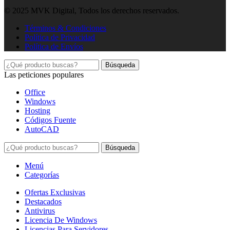
© 2025 MVK Digital, Todos los derechos reservados.
Términos & Condiciones
Política de Privacidad
Política de Envíos
Búsqueda
Las peticiones populares
Office
Windows
Hosting
Códigos Fuente
AutoCAD
Búsqueda
Menú
Categorías
Ofertas Exclusivas
Destacados
Antivirus
Licencia De Windows
Licencias Para Servidores