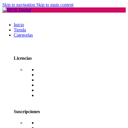
Skip to navigation
Skip to main content
Inicio
Tienda
Categorías
Licencias
Office
Windows
Windows Server
SQL Server
RDS CAL Users o Devices
Editores de PDF
Suscripciones
Adobe