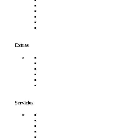
AutoDESK
Canva
Envato
Antivirus ESET
Antivirus McAfee
Antivirus Kaspersky
Extras
WordPress
Temas de WordPress
Plugins de WordPress
TemplateKits de WordPress
Código Fuente de Sistemas Web
Facturación Electrónica
Servicios
Hosting
Dominios
Diseño Web
Desarrollo de Sistemas
Reseller de Licencias