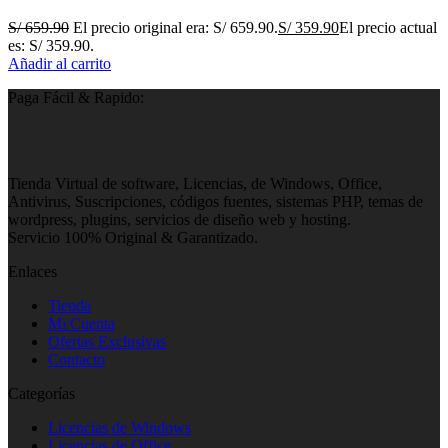
S/
659.90
El precio original era: S/ 659.90.
S/
359.90
El precio actual
es: S/ 359.90.
Añadir al carrito
Paga Fácil & Rapido:
Tienda Virtual de software, Licencias, de Windows, Office,
Antivirus, Suscripciones, códigos fuentes, sistemas PHP, temas de
wordpress, plugins, servicios de diseño web y hosting.
Servicio 100% Original & Garantizado.
Enlaces
Tienda
Mi Cuenta
Ofertas Exclusivas
Contacto
Categorías
Licencias de Windows
Licencias de Office