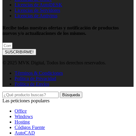
Licencias de AutoDESK
Licencias de Servidores
Licencias de Antivirus
Recibe todas nuestras ofertas y notificación de productos
nuevos y/o actualizaciones de los mismos.
SUSCRIBIRME!
© 2025 MVK Digital, Todos los derechos reservados.
Términos & Condiciones
Política de Privacidad
Política de Envíos
Búsqueda
Las peticiones populares
Office
Windows
Hosting
Códigos Fuente
AutoCAD