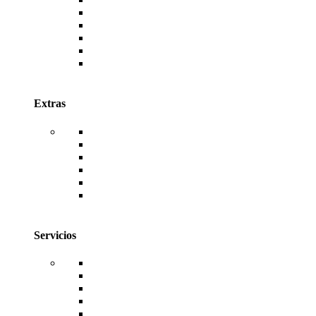
AutoDESK
Canva
Envato
Antivirus ESET
Antivirus McAfee
Antivirus Kaspersky
Extras
WordPress
Temas de WordPress
Plugins de WordPress
TemplateKits de WordPress
Código Fuente de Sistemas Web
Facturación Electrónica
Servicios
Hosting
Dominios
Diseño Web
Desarrollo de Sistemas
Reseller de Licencias