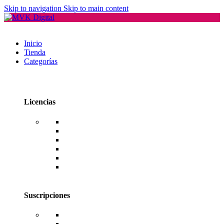
Skip to navigation
Skip to main content
Inicio
Tienda
Categorías
Licencias
Office
Windows
Windows Server
SQL Server
RDS CAL Users o Devices
Editores de PDF
Suscripciones
Adobe